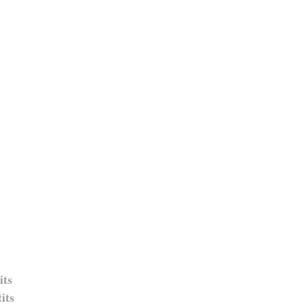
its
tits