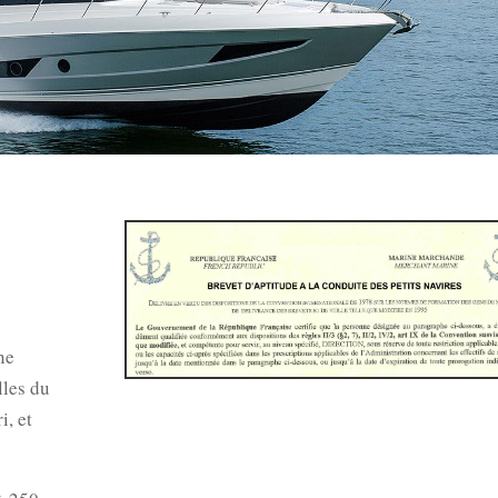
ne
lles du
i, et